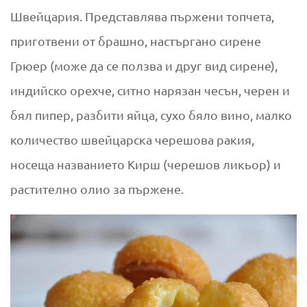
Швейцария. Представлява пържени топчета,
приготвени от брашно, настъргано сирене
Грюер (може да се ползва и друг вид сирене),
индийско орехче, ситно нарязан чесън, черен и
бял пипер, разбити яйца, сухо бяло вино, малко
количество швейцарска черешова ракия,
носеща названието Кирш (черешов ликьор) и
растително олио за пържене.