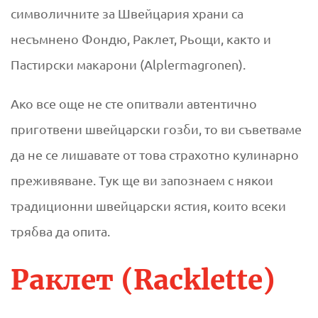
символичните за Швейцария храни са
несъмнено Фондю, Раклет, Рьощи, както и
Пастирски макарони (Alplermagronen).
Ако все още не сте опитвали автентично
приготвени швейцарски гозби, то ви съветваме
да не се лишавате от това страхотно кулинарно
преживяване. Тук ще ви запознаем с някои
традиционни швейцарски ястия, които всеки
трябва да опита.
Раклет (Racklette)