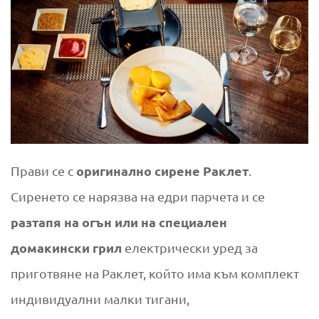
оригинално сирене Раклет
Прави се с
.
Сиренето се нарязва на едри парчета и се
разтапя на огън или на специален
домакински грил
електрически уред за
приготвяне на Раклет, който има към комплект
индивидуални малки тигани,