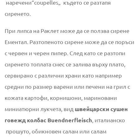
наречени“coupelles„ където се разтапя
сиренето.
При липса на Раклет може да се ползва сирене
Ементал. Разтопеното сирене може да се поръси
с червен и черен пипер. След като се разтопи
сиренето топлата смес се залива върху плато,
сервирано с различни храни като например
средни по размер варени или печени на грил с
кожата картофи, корнишони, мариновани
швейцарски сушен
миниатюрни лукчета, вид
говежд колбас
Buendnerfleisch
, италианско
прошуто, обикновен салам или салам