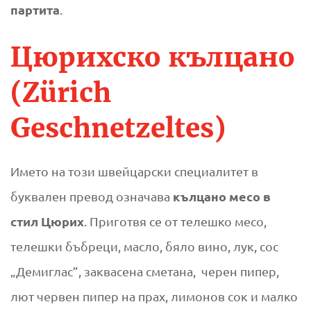
партита
.
Цюрихско кълцано
(Zürich
Geschnetzeltes)
Името на този швейцарски специалитет в
кълцано месо в
буквален превод означава
стил Цюрих
. Приготвя се от телешко месо,
телешки бъбреци, масло, бяло вино, лук, сос
„Демиглас”, заквасена сметана, черен пипер,
лют червен пипер на прах, лимонов сок и малко