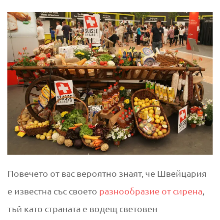
н
н
а
т
а
ш
в
е
Повечето от вас вероятно знаят, че Швейцария
е известна със своето
разнообразие от сирена
,
й
тъй като страната е водещ световен