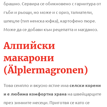
брашно. Сервира се обикновено с гарнитура от
гъби и рьощи, но може и с ориз, талиатели,
шпецле (тип немска юфка), картофено пюре.
Може да се добави към рецепатта и магданоз.
Алпийски
макарони
(Älplermagronen)
селски корени
Това семпло и вкусно ястие има
и е любима комфортна храна
на швейцарците
през зимните месеци. Приготвя се като се