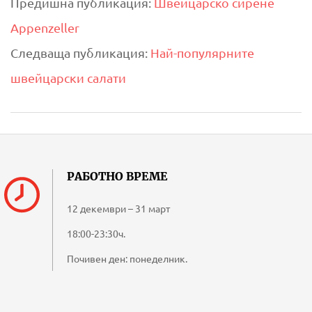
Предишна публикация:
Швейцарско сирене
05-
Appenzeller
16
Следваща публикация:
Най-популярните
швейцарски салати
РАБОТНО ВРЕМЕ
12 декември – 31 март
18:00-23:30ч.
Почивен ден: понеделник.