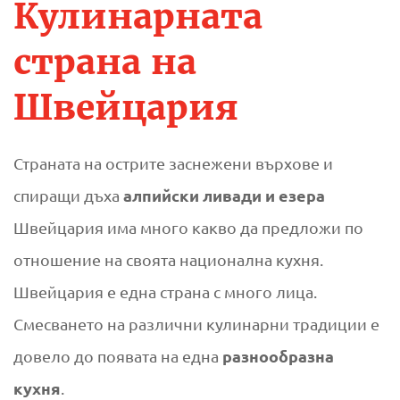
Ю
Кулинарната
Т
страна на
р
Швейцария
а
д
Страната на острите заснежени върхове и
алпийски ливади и езера
спиращи дъха
и
Швейцария има много какво да предложи по
ц
отношение на своята национална кухня.
Швейцария е една страна с много лица.
и
Смесването на различни кулинарни традиции е
о
разнообразна
довело до появата на една
кухня
.