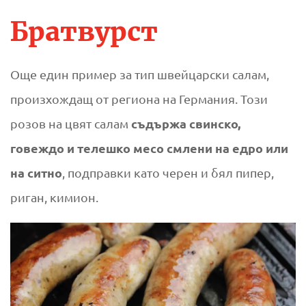
Братвурст
Още един пример за тип швейцарски салам,
произхождащ от региона на Германия. Този
съдържа свинско,
розов на цвят салам
говеждо и телешко месо смлени на едро или
на ситно
, подправки като черен и бял пипер,
риган, кимион.