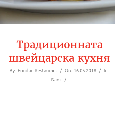
О
Р
А
Н
Традиционната
Т
швейцарска кухня
Ф
By:
Fondue Restaurant
On:
16.05.2018
In:
О
Блог
Н
Д