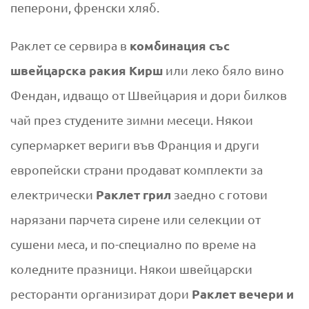
пеперони, френски хляб.
комбинация със
Раклет се сервира в
швейцарска ракия Кирш
или леко бяло вино
Фендан, идващо от Швейцария и дори билков
чай през студените зимни месеци. Някои
супермаркет вериги във Франция и други
европейски страни продават комплекти за
Раклет грил
електрически
заедно с готови
нарязани парчета сирене или селекции от
сушени меса, и по-специално по време на
коледните празници. Някои швейцарски
Раклет вечери и
ресторанти организират дори