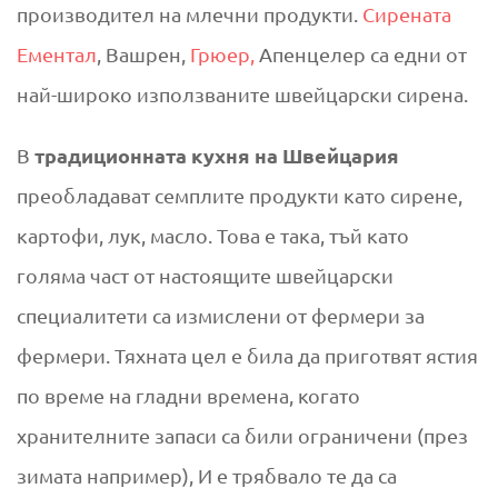
ц
производител на млечни продукти.
Сирената
Ементал
, Вашрен,
Грюер,
Апенцелер са едни от
а
най-широко използваните швейцарски сирена.
р
традиционната кухня на Швейцария
В
с
преобладават семплите продукти като сирене,
к
картофи, лук, масло. Това е така, тъй като
голяма част от настоящите швейцарски
а
специалитети са измислени от фермери за
к
фермери. Тяхната цел е била да приготвят ястия
по време на гладни времена, когато
у
хранителните запаси са били ограничени (през
х
зимата например), И е трябвало те да са