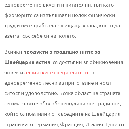
н
едновременно вкусни и питателни, тъй като
фермерите са извълшвали нелек физически
я
труд и им е трябвала засищаща храна, която да
вземат със себе си на полето.
продукти в традиционните за
Всички
Швейцария ястия
са достъпни за обикновения
човек и
алпийските специалитети
са
едновременно лесни за приготвяне и носят
ситост и удоволствие. Всяка област на страната
си има своите обособени кулинарни традиции,
който са повлияни от съседните на Швейцария
страни като Германия, Франция, Италия. Едни от