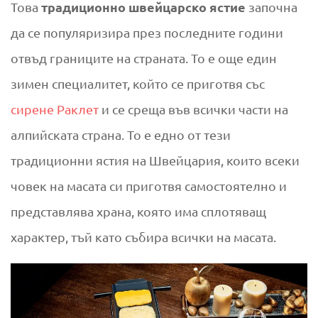
традиционно швейцарско ястие
Това
започна
да се популяризира през последните години
отвъд границите на страната. То е още един
зимен специалитет, който се приготвя със
сирене Раклет
и се среща във всички части на
алпийската страна. То е едно от тези
традиционни ястия на Швейцария, които всеки
човек на масата си приготвя самостоятелно и
представлява храна, която има сплотяващ
характер, тъй като събира всички на масата.