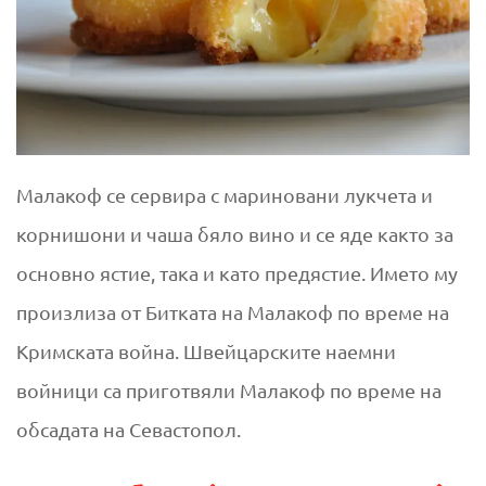
Малакоф се сервира с мариновани лукчета и
корнишони и чаша бяло вино и се яде както за
основно ястие, така и като предястие. Името му
произлиза от Битката на Малакоф по време на
Кримската война. Швейцарските наемни
войници са приготвяли Малакоф по време на
обсадата на Севастопол.