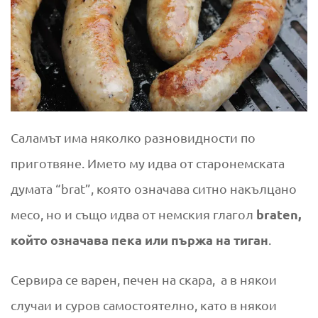
Саламът има няколко разновидности по
приготвяне. Името му идва от старонемската
думата “brat”, която означава ситно накълцано
braten,
месо, но и също идва от немския глагол
който означава пека или пържа на тиган
.
Сервира се варен, печен на скара, а в някои
случаи и суров самостоятелно, като в някои