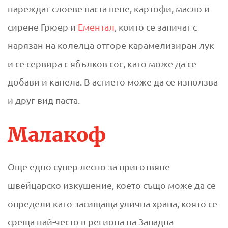
нареждат слоеве паста пене, картофи, масло и
сирене Грюер и
Ементал
, които се запичат с
нарязан на колелца отгоре карамелизиран лук
и се сервира с ябълков сос, като може да се
добави и канела. В астието може да се използва
и друг вид паста.
Малакоф
Още едно супер лесно за приготвяне
швейцарско изкушение, което също може да се
определи като засищаща улична храна, която се
среща най-често в региона на Западна