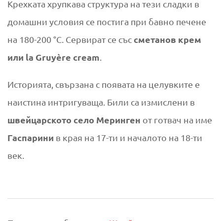
Крехката хрупкава структура на тези сладки в
домашни условия се постига при бавно печене
сметанов крем
на 180-200 °C. Сервират се със
или
la Gruyère cream
.
Историята, свързана с появата на целувките е
наистина интригуваща. Били са измислени в
швейцарското село Меринген
от готвач на име
Гаспарини
в края на 17-ти и началото на 18-ти
век.
2018-