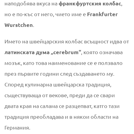
франкфуртския колбас
наподобява вкуса на
,
Frankfurter
но е по-къс от него, чието име е
Wurstchen
.
Името на швейцарския колбас всъщност идва от
латинската дума „cerebrum“
, която означава
мозък, като това наименование се е ползвало
през първите години след създаването му.
Според кулинарна швейцарска традиция,
съществуваща от векове, преди да се свари
двата края на салама се разцепват, катго тази
традиция преобладава и в някoи области на
Германия.