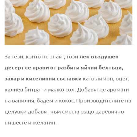
лек въздушен
За тези, които не знаят, този
десерт се прави от разбити яйчни белтъци,
захар и киселинни съставки
като лимон, оцет,
калиев битрат и малко сол. Добавят се аромати
на ванилия, бадем и кокос. Производителите на
целувки добавят към сместа също царевично
нишесте и желатин.