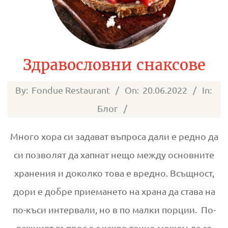
Здравословни снаксове
2022-
By:
Fondue Restaurant
On:
20.06.2022
In:
06-
Блог
20
Много хора си задават въпроса дали е редно да
си позволят да хапнат нещо между основните
хранения и доколко това е вредно. Всъщност,
дори е добре приемането на храна да става на
по-къси интервали, но в по малки порции. По-
важният въпрос е с какво точно можем да се