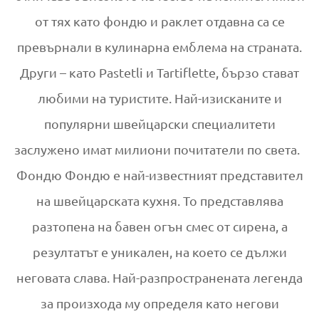
от тях като фондю и раклет отдавна са се
превърнали в кулинарна емблема на страната.
Други – като Pastetli и Tartiflette, бързо стават
любими на туристите. Най-изисканите и
популярни швейцарски специалитети
заслужено имат милиони почитатели по света.
Фондю Фондю е най-известният представител
на швейцарската кухня. То представлява
разтопена на бавен огън смес от сирена, а
резултатът е уникален, на което се дължи
неговата слава. Най-разпространената легенда
за произхода му определя като негови