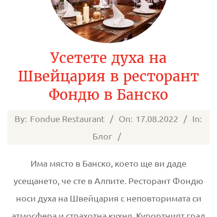
Усетете духа на
Швейцария в ресторант
Фондю в Банско
2022-
By:
Fondue Restaurant
On:
17.08.2022
In:
08-
Блог
17
Има място в Банско, което ще ви даде
усещането, че сте в Алпите. Ресторант Фондю
носи духа на Швейцария с неповторимата си
атмосфера и страхотна кухня. Курортният град