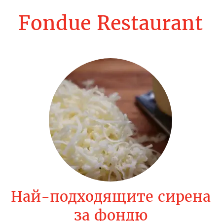
О
Р
Fondue Restaurant
А
Н
Т
Ф
О
Н
Д
Най-подходящите сирена
за фондю