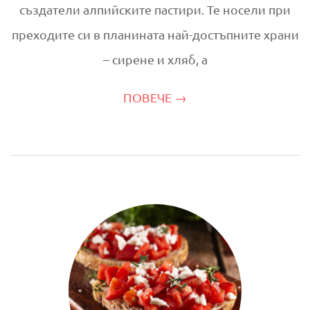
създатели алпийските пастири. Те носели при
преходите си в планината най-достъпните храни
– сирене и хляб, а
ПОВЕЧЕ →