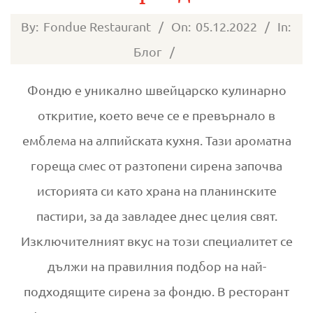
Ю
2022-
By:
Fondue Restaurant
On:
05.12.2022
In:
12-
Блог
05
Фондю е уникално швейцарско кулинарно
откритие, което вече се е превърнало в
емблема на алпийската кухня. Тази ароматна
гореща смес от разтопени сирена започва
историята си като храна на планинските
пастири, за да завладее днес целия свят.
Изключителният вкус на този специалитет се
дължи на правилния подбор на най-
подходящите сирена за фондю. В ресторант