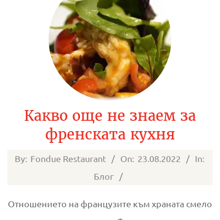
Какво още не знаем за
френската кухня
2022-
By:
Fondue Restaurant
On:
23.08.2022
In:
08-
Блог
23
Отношението на французите към храната смело