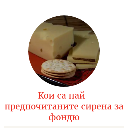
Кои са най-
предпочитаните сирена за
фондю