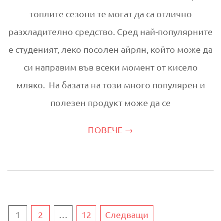
топлите сезони те могат да са отлично
разхладително средство. Сред най-популярните
е студеният, леко посолен айрян, който може да
си направим във всеки момент от кисело
мляко. На базата на този много популярен и
полезен продукт може да се
ПОВЕЧЕ →
Навигация
1
2
…
12
Следващи