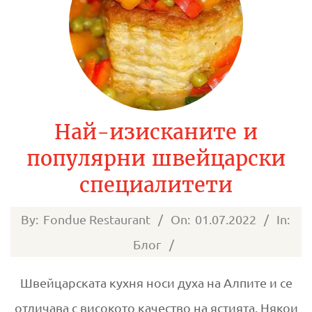
Най-изисканите и
популярни швейцарски
специалитети
2022-
By:
Fondue Restaurant
On:
01.07.2022
In:
07-
Блог
01
Швейцарската кухня носи духа на Алпите и се
отличава с високото качество на ястията. Някои