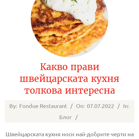
Какво прави
швейцарската кухня
толкова интересна
2022-
By:
Fondue Restaurant
On:
07.07.2022
In:
07-
Блог
07
Швейцарската кухня носи най-добрите черти на