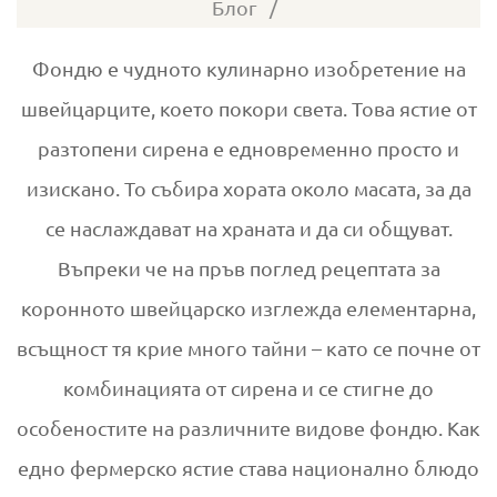
08-
Блог
02
Фондю е чудното кулинарно изобретение на
швейцарците, което покори света. Това ястие от
разтопени сирена е едновременно просто и
изискано. То събира хората около масата, за да
се наслаждават на храната и да си общуват.
Въпреки че на пръв поглед рецептата за
коронното швейцарско изглежда елементарна,
всъщност тя крие много тайни – като се почне от
комбинацията от сирена и се стигне до
особеностите на различните видове фондю. Как
едно фермерско ястие става национално блюдо