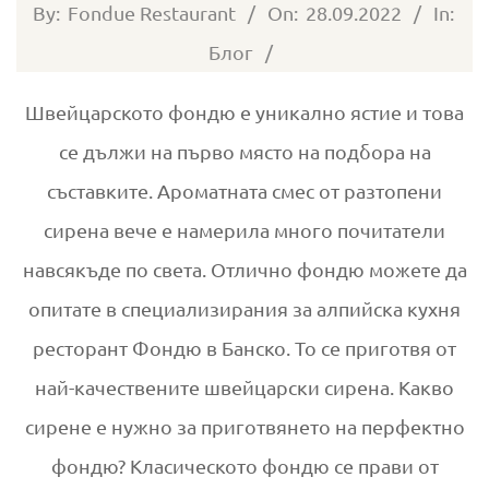
2022-
By:
Fondue Restaurant
On:
28.09.2022
In:
09-
Блог
28
Швейцарското фондю е уникално ястие и това
се дължи на първо място на подбора на
съставките. Ароматната смес от разтопени
сирена вече е намерила много почитатели
навсякъде по света. Отлично фондю можете да
опитате в специализирания за алпийска кухня
ресторант Фондю в Банско. То се приготвя от
най-качествените швейцарски сирена. Какво
сирене е нужно за приготвянето на перфектно
фондю? Класическото фондю се прави от