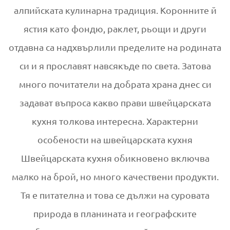
алпийската кулинарна традиция. Коронните й
ястия като фондю, раклет, рьощи и други
отдавна са надхвърлили пределите на родината
си и я прославят навсякъде по света. Затова
много почитатели на добрата храна днес си
задават въпроса какво прави швейцарската
кухня толкова интересна. Характерни
особености на швейцарската кухня
Швейцарската кухня обикновено включва
малко на брой, но много качествени продукти.
Тя е питателна и това се дължи на суровата
природа в планината и географските