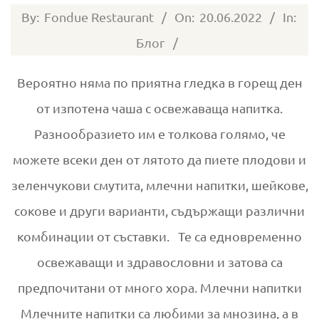
2022-
By:
Fondue Restaurant
On:
20.06.2022
In:
06-
Блог
20
Вероятно няма по приятна гледка в горещ ден
от изпотена чаша с освежаваща напитка.
Разнообразието им е толкова голямо, че
можете всеки ден от лятото да пиете плодови и
зеленчукови смутита, млечни напитки, шейкове,
сокове и други варианти, съдържащи различни
комбинации от съставки. Те са едновременно
освежаващи и здравословни и затова са
предпочитани от много хора. Млечни напитки
Млечните напитки са любими за мнозина, а в