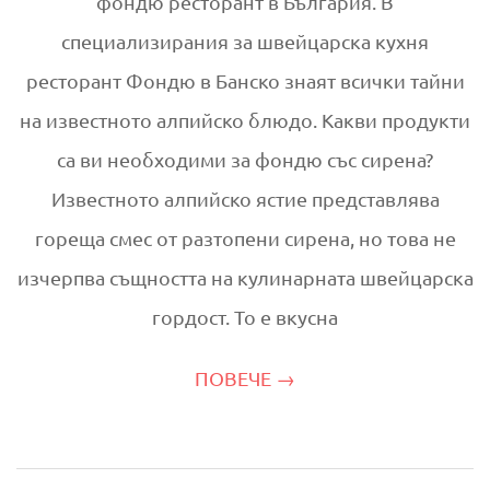
фондю ресторант в България. В
специализирания за швейцарска кухня
ресторант Фондю в Банско знаят всички тайни
на известното алпийско блюдо. Какви продукти
са ви необходими за фондю със сирена?
Известното алпийско ястие представлява
гореща смес от разтопени сирена, но това не
изчерпва същността на кулинарната швейцарска
гордост. То е вкусна
ПОВЕЧЕ →