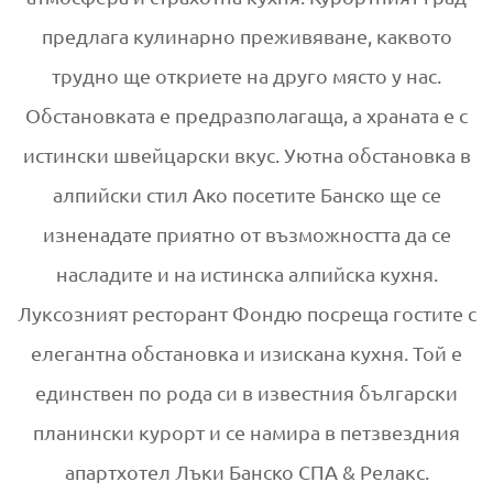
предлага кулинарно преживяване, каквото
трудно ще откриете на друго място у нас.
Обстановката е предразполагаща, а храната е с
истински швейцарски вкус. Уютна обстановка в
алпийски стил Ако посетите Банско ще се
изненадате приятно от възможността да се
насладите и на истинска алпийска кухня.
Луксозният ресторант Фондю посреща гостите с
елегантна обстановка и изискана кухня. Той е
единствен по рода си в известния български
планински курорт и се намира в петзвездния
апартхотел Лъки Банско СПА & Релакс.