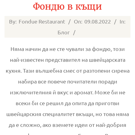
Фондю в къщи
2022-
By:
Fondue Restaurant
On:
09.08.2022
In:
08-
Блог
09
Няма начин да не сте чували за фондю, този
най-известен представител на швейцарската
кухня. Тази вълшебна смес от разтопени сирена
набира все повече почитатели поради
изключителния й вкус и аромат. Може би не
всеки би се решил да опита да приготви
швейцарския специалитет вкъщи, но това няма
да е сложно, ако вземете идеи от най-добрия