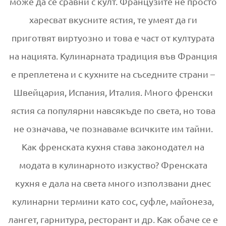
може да се сравни с култ. Французите не просто
харесват вкусните ястия, те умеят да ги
приготвят виртуозно и това е част от културата
на нацията. Кулинарната традиция във Франция
е преплетена и с кухните на съседните страни –
Швейцария, Испания, Италия. Много френски
ястия са популярни навсякъде по света, но това
не означава, че познаваме всичките им тайни.
Как френската кухня става законодател на
модата в кулинарното изкуство? Френската
кухня е дала на света много използвани днес
кулинарни термини като сос, суфле, майонеза,
лангет, гарнитура, ресторант и др. Как обаче се е